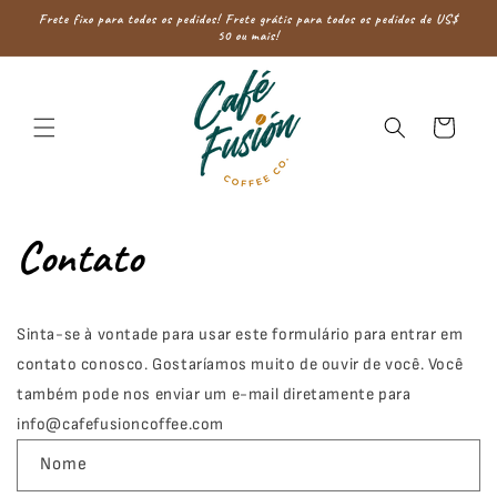
Saltar
Frete fixo para todos os pedidos! Frete grátis para todos os pedidos de US$
para o
50 ou mais!
conteúdo
Carrinho
Contato
Sinta-se à vontade para usar este formulário para entrar em
contato conosco. Gostaríamos muito de ouvir de você. Você
também pode nos enviar um e-mail diretamente para
info@cafefusioncoffee.com
F
Nome
o