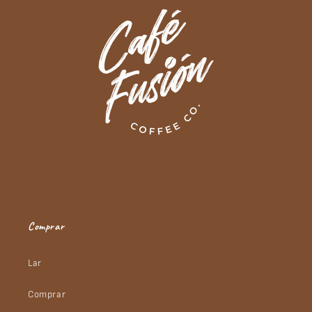
o
Comprar
Lar
Comprar